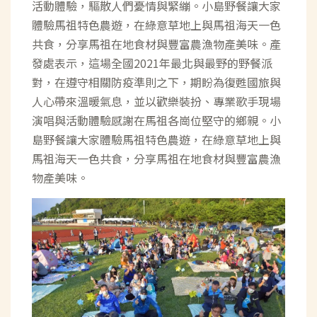
活動體驗，驅散人們憂情與緊繃。小島野餐讓大家
體驗馬祖特色農遊，在綠意草地上與馬祖海天一色
共食，分享馬祖在地食材與豐富農漁物產美味。產
發處表示，這場全國2021年最北與最野的野餐派
對，在遵守相關防疫準則之下，期盼為復甦國旅與
人心帶來溫暖氣息，並以歡樂裝扮、專業歌手現場
演唱與活動體驗感謝在馬祖各崗位堅守的鄉親。小
島野餐讓大家體驗馬祖特色農遊，在綠意草地上與
馬祖海天一色共食，分享馬祖在地食材與豐富農漁
物產美味。