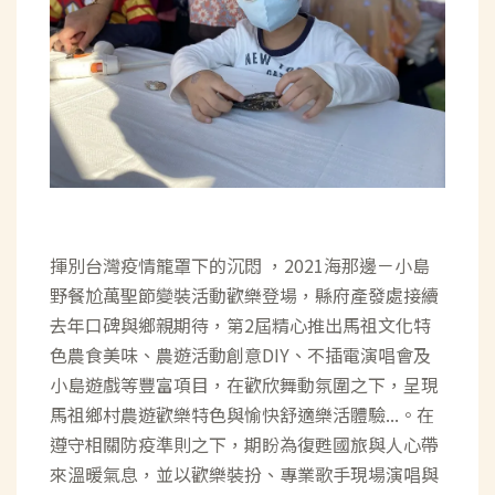
揮別台灣疫情籠罩下的沉悶 ，2021海那邊－小島
野餐尬萬聖節變裝活動歡樂登場，縣府產發處接續
去年口碑與鄉親期待，第2屆精心推出馬祖文化特
色農食美味、農遊活動創意DIY、不插電演唱會及
小島遊戲等豐富項目，在歡欣舞動氛圍之下，呈現
馬祖鄉村農遊歡樂特色與愉快舒適樂活體驗...。在
遵守相關防疫準則之下，期盼為復甦國旅與人心帶
來溫暖氣息，並以歡樂裝扮、專業歌手現場演唱與