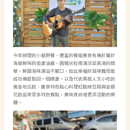
今年辦理的小島野餐，豐富的餐組美食有專於屬於
海島鮮味的追妻油飯，圓糯米粒吸滿淡菜高湯的精
華，鮮甜海味滿溢不膩口，如此幸福好滋味難怪能
成功傳愛黏回一個嬌妻。以及代表馬祖人文小吃的
黃金地瓜餃、農食特色點心料理紅麴綠豆糕與金銀
花飲品等眾多特色餐點，美味食尚增更添活動的樂
趣。