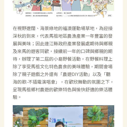
在視野遼闊、海景綠地的福澳運動場草地，為迎接
深秋的到來，代表馬祖地區農漁產業一年豐富的發
尋
展與美味；因此連江縣政府產業發展處期待與鄉親
及來馬的遊客同歡，接續前一年的口碑與鄉親的期
待，辦理了第二屆的小島野餐活動，在野餐料理上
除了享受馬祖文化特色農食的美味體驗，期間會場
除了親子遊戲之外還有「農遊DIY活動」以及「聽
海的歌-不插電演唱會」，在歡欣舞動的氛圍之下，
呈現馬祖鄉村農遊的歡樂特色與愉快舒適的樂活體
驗。