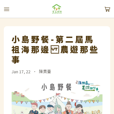
小島野餐-第二屆馬
祖海那邊 農遊那些
事
•
陳貫臺
Jan 17, 22