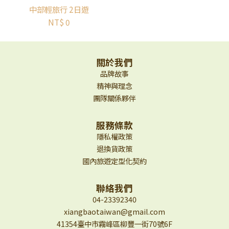
中部輕旅行 2日遊
NT$ 0
關於我們
品牌故事
精神與理念
團隊關係夥伴
服務條款
隱私權政策
退換貨政策
國內旅遊定型化契約
聯絡我們
04-23392340
xiangbaotaiwan@gmail.com
41354臺中市霧峰區柳豐一街70號6F