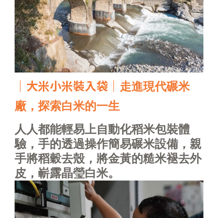
｜
大米小米裝入袋
｜
走進現代碾米
廠
，探索白米的一生
人人都能輕易上自動化稻米包裝體
驗，手的透過操作簡易碾米設備，親
手將稻穀去殼，將金黃的糙米褪去外
皮，嶄露晶瑩白米。