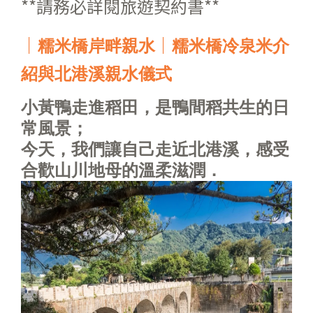
**請務必詳閱旅遊契約書**
｜
｜
糯米
橋岸畔親水
糯米橋冷泉米介
紹與北港溪親水儀式
小黃鴨走進稻田，是鴨間稻共生的日
常風景；
今天，我們讓自己走近北港溪，感受
合歡山川地母的溫柔滋潤．