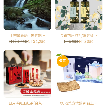
｜宋茶雁語｜宋代點茶
金銀花沐浴乳/洗髮精｜
遇見紅茶原鄉半日小旅
小島花神｜ISLAND
NT$ 1,450
NT$ 1,250
NT$ 900
NT$ 850
行｜ 大雁休閒農業區
FLORA
優惠
日月潭紅玉紅茶(台茶18
XO淡菜方塊酥 新品上架