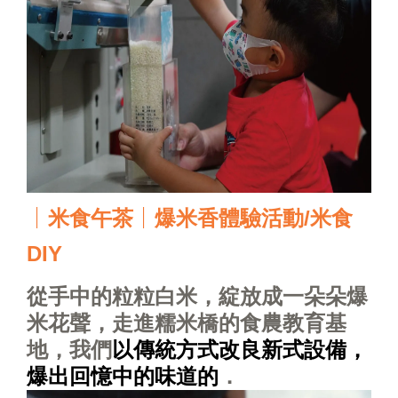
｜
｜
米食午茶
爆米香體驗活動/米食
DIY
從手中的粒粒白米，綻放成一朵朵爆
米花聲，走進糯米橋的食農教育基
地，我們
以傳統方式改良新式設備，
爆出回憶中的味道的
．