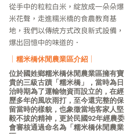
從手中的粒粒白米，綻放成一朵朵爆
米花聲，走進糯米橋的食農教育基
地，我們以傳統方式改良新式設備，
爆出回憶中的味道的．
｜
｜
糯米橋休閒農業區介紹
位於國姓鄉糯米橋休閒農業區擁有寶
貴的三級古蹟「糯米橋」，當時為日
治時期為了運輸物資而設立的，在經
歷多年的風吹雨打，至今還完整的保
留當時的樣貌，也象徵當地客家人堅
毅不拔的精神，更於民國92年經農委
會審核通過命名為「糯米橋休閒農業