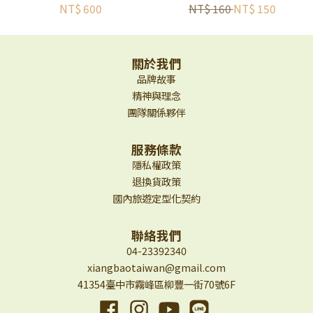
號) | 正美茶棧 | 寶島好
✨
NT$ 600
NT$ 160
NT$ 150
茶
關於我們
品牌故事
精神與理念
團隊關係夥伴
服務條款
隱私權政策
退換貨政策
國內旅遊定型化契約
聯絡我們
04-23392340
xiangbaotaiwan@gmail.com
41354臺中市霧峰區柳豐一街70號6F
Facebook
Instagram
YouTube
Line