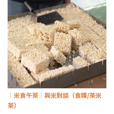
｜米食午茶｜與米對談（食粿/茶米
茶）